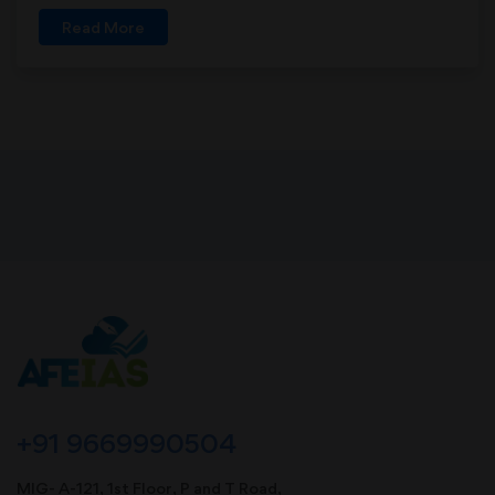
Read More
+91 9669990504
MIG- A-121, 1st Floor, P and T Road,