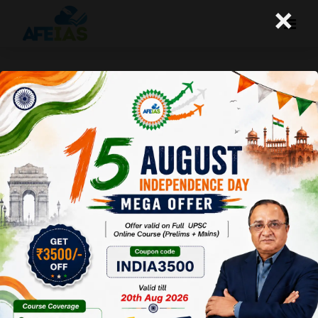
×
ट्रिप्स छूट की वास्तविकता
A+
A-
Afeias
25 May 2021
Date:25-05-21
To Download
Click Here.