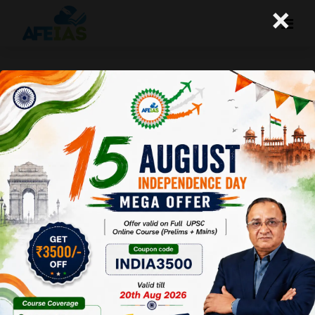
×
समय के साथ पाठ्यपुस्‍तकों में बदलाव जरूरी
A+
A-
Afeias
02 Jun 2026
To Download
Click Here.
किसी भी
देश और
समाज में
स्‍कूलों में
पढ़ाई
जाने