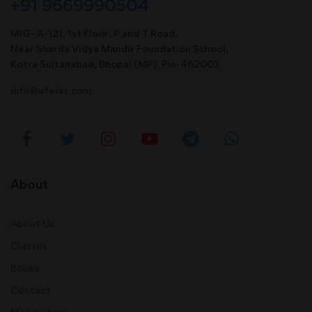
+91 9669990504
MIG- A-121, 1st Floor, P and T Road,
Near Sharda Vidya Mandir Foundation School,
Kotra Sultanabad, Bhopal (MP). Pin-462003
info@afeias.com
About
About Us
Classes
Books
Contact