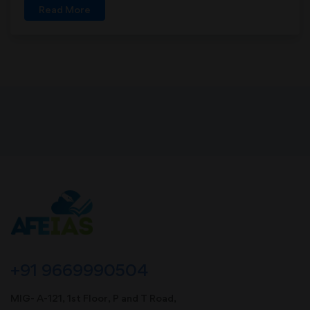
Read More
+91 9669990504
MIG- A-121, 1st Floor, P and T Road,