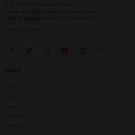
MIG- A-121, 1st Floor, P and T Road,
Near Sharda Vidya Mandir Foundation School,
Kotra Sultanabad, Bhopal (MP). Pin-462003
info@afeias.com
About
About Us
Classes
Books
Contact
Mobile App