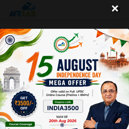
×
जन्म दर में कमी का बड़ा कारण
A+
A-
Afeias
11 Jul 2025
To Download
Click Here.
भारतीयों में जन्म दर
घटती जा रही है।
इस प्रवृत्ति के अपने
सामाजिक और
आर्थिक पहलू हैं।
संयुक्त राष्ट्र की द