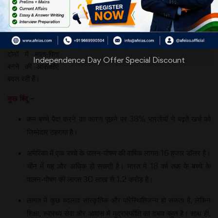
रियल फर्टिलिटी
क्राइसिस रिपोर्ट में
बताया गया है कि
पुरुषों और महिलाओं
दोनों में माता-पिता
Independence Day Offer Special Discount
बनने की आकांक्षांए
बदल रही हैं।
कुछ बिंदु –
कम बच्चे पैदा करने का कारण पूछने पर 38% भारतीयों ने बढ़ते खर्च को
जिम्मेदार ठहराया है।
अमेरिका में एक बच्चे के पालन-पोषण की वार्षिक लागत 16 हजार डॉलर है।
चीन में यह और अधिक हो सकती है। भारत में 18 वर्ष तक के बच्चे के
पालन-पोषण की लागत 30 लाख से 1.2 करोड़ है।
लागत में कुछ बदलाव सांस्कृतिक और परिस्थितिजन्य हो सकता है, लेकिन
शिक्षा, स्वास्थ्य सेवा और आवास में मुद्रास्फीति का दबाव बहुत है। साथ ही,