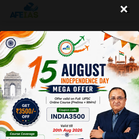
×
जब हम इतिहास को समझते ही नहीं, तो उसे
पढ़ने-पढ़ाने का क्या अर्थ है ?
A+
A-
Afeias
15 May 2023
To Download
Click Here.