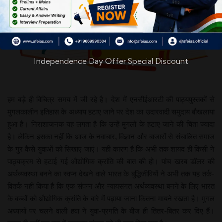
Independence Day Offer Special Discount
हम बड़े ही विचित्र समय में जी रहे है। देश में एनसीईआरटी की पाठ्यपुस्तकों से
मुगलकालीन इतिहास के अध्याय हटाए जाने पर देश का उदारवादी समुदाय बौखलाया
हुआ है। निराशाजनक यह लगता है कि उन्हें मुगलों के हटाए जाने की चिंता ज्यादा
है। लेकिन इसका नहीं कि आज के नवाचार, विज्ञान और बाजारों से संचालित समाज
के गुर कैसे युवाओं को सिखाए जाएं। यही कारण है कि अभी तक शायद ही किसी ने
पाठ्यक्रम से हटाई गई औद्योगिक क्रांति की बात की हो। पांच खरब डॉलर की
अर्थव्यवस्था बनने का स्वप्न देखने वाले भारत के बुद्धिजीवियों ने अभी तक यह तर्क-
वितर्क नहीं किया है कि एक संपन्न और न्यायसंगत अर्थव्यवस्था बनने के लिए भारत
के बच्चों को औद्योगिक क्रांति के बारे में पढ़ाया जाना कितना मायने रखता है। मुगल
अध्यायों पर चलने वाली हवा ने युवा-प्रगति के बीज ही तितर-बितर कर दिए हैं।