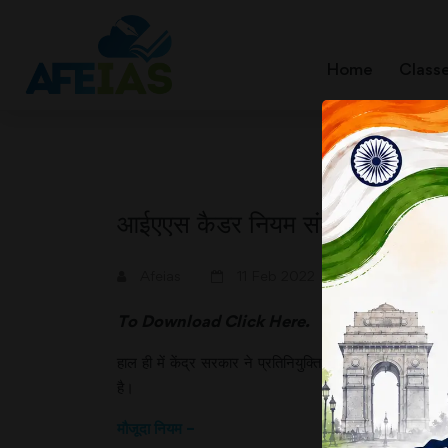
Home
Class
आईएएस कैडर नियम संशोधन से उपज
A+
A-
Afeias
11 Feb 2022
To Download
Click Here.
हाल ही में केंद्र सरकार ने प्रतिनियुक्ति से संबंधित आईएएस (
है।
मौजूदा नियम –