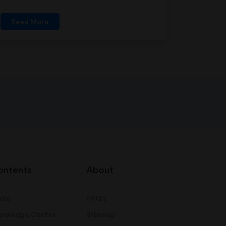
Read More
ontents
About
dio
FAQ's
owledge Centre
Sitemap