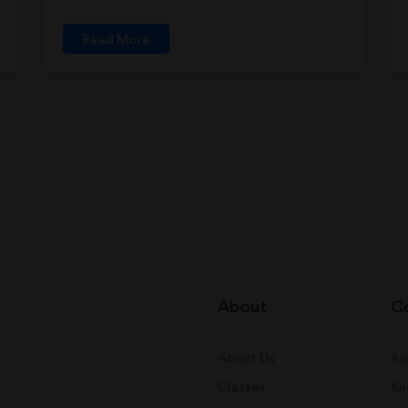
Read More
About
C
About Us
Au
Classes
Kn