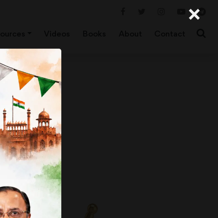
×
ources
Videos
Books
About
Contact