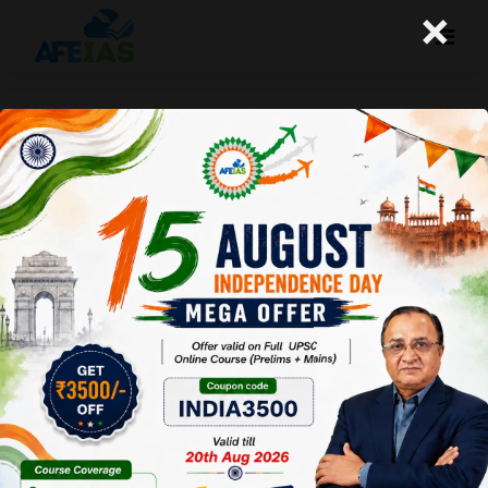
×
काले धन में कमी कैसे हो?
A+
A-
Afeias
11 Aug 2016
Date: 11-
08-16
To
Download
Click
Here
.
हाल ही में आयकर
विभाग ने उन