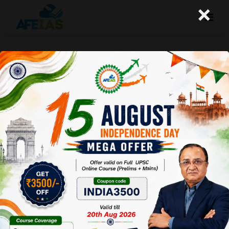
×
स्वच्छ राजनीति अभियान
A+
A-
Afeias
22 Nov 2017
Date:22-11-17
To Download
Click Here.
राजनीति में
अपराधीकरण का
मामला कोई नया
नहीं है। चुनाव