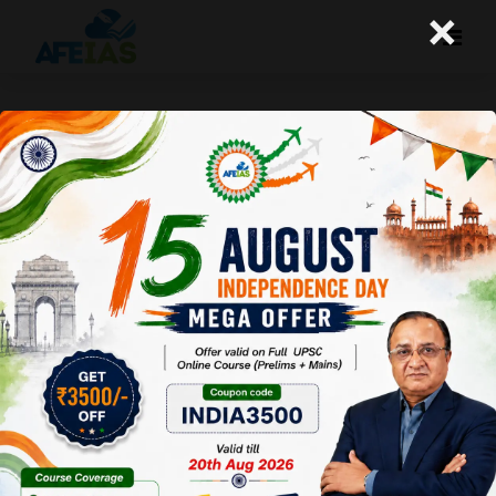
×
वैश्विक समस्या का स्थानीय निराकरण
A+
A-
Afeias
05 Aug 2019
Date:05-08-19
To Download
Click Here.
नियामगिरी पहाड़ी की डोगरिया
कोध जनजाति प्रकृति संरक्षण
के मामले में विश्व में सर्वोत्कृष्ट
मानी जाती है। पूरे भारतवर्ष में,