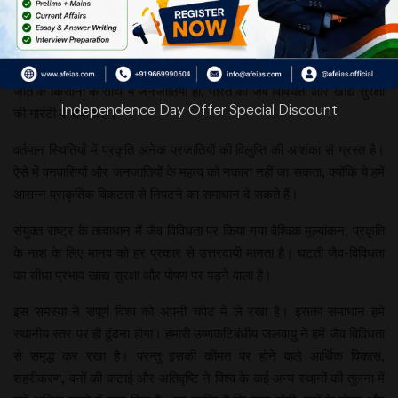
ऐसी अनेक जनजातियां हैं,
जिन्होंने प्राकृतिक पारिस्थिकीय
को नष्ट किए बिना अपने जीने
के तरीके ढूंढ़ रखे हैं। जंगलों की सीमाओं में रहने वाले कुछ वंचित तबकों और छोटी
जात के किसानों के साथ ये जनजातियां ही, भारत की जैव विविधता और खाद्य सुरक्षा
Independence Day Offer Special Discount
की गारंटी दे सकती हैं।
वर्तमान स्थितियों में प्रकृति अनेक प्रजातियों की विलुप्ति की आशंका से ग्रस्त है।
ऐसे में वनवासियों और जनजातियों के महत्व को नकारा नहीं जा सकता, क्योंकि ये हमें
आसन्न प्राकृतिक विकटता से निपटने का समाधान दे सकते हैं।
संयुक्त राष्ट्र के तत्वाधान में जैव विविधता पर किया गया वैश्विक मूल्यांकन, प्रकृति
के नाश के लिए मानव को हर प्रकार से उत्तरदायी मानता है। घटती जैव-विविधता
का सीधा प्रभाव खाद्य सुरक्षा और पोषण पर पड़ने वाला है।
इस समस्या ने संपूर्ण विश्व को अपनी चपेट में ले रखा है। इसका समाधान हमें
स्थानीय स्तर पर ही ढूंढना होगा। हमारी उष्णकटिबंधीय जलवायु ने हमें जैव विविधता
से समृद्ध कर रखा है। परन्तु इसकी कीमत पर होने वाले आर्थिक विकास,
शहरीकरण, वनों की कटाई और अतिवृष्टि ने विश्व के कई अन्य स्थानों की तुलना में