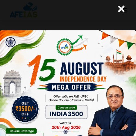
×
मैक्रोइकॉनॉमिक पूर्वानुमान लगाना कठिन है
A+
A-
Afeias
30 Jun 2017
Date:30-
06-17
To
Download
Click Here.
भारत के चैथे