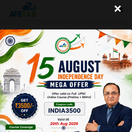
×
ग्रीन सब्सिडी
A+
A-
Afeias
01 Jun 2018
Date:01-06-18
To Download
Click Here.
विश्व के सबसे
प्रदूषित 15
शहरों में से 14
शहर भारत के