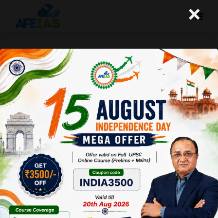
×
एक राष्ट्र : एक कानून
A+
A-
Afeias
19 Sep 2017
Date:19-
09-17
To
Download
Click Here.