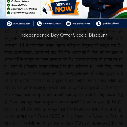
तीन तलाक को गैर कानूनी बताकर उच्चतम न्यायालय ने संवैधानिक अधिकारों और
धर्म की आड़ में चलाई जा रही कुप्रथाओं के बीच एक स्पष्ट रेखा खींच दी है। अब
इसे कानूनी जामा पहनाए जाने की आवश्यकता है कि अपनी आस्थाओं से पृथक हर
Independence Day Offer Special Discount
हिन्दुस्तानी कानून के सामने समान है। अब समय आ गया है,जब हम संविधान के
अनुच्छेद 44 में परिकल्पित समान आचार संहिता के सिद्धान्त को कानून बना दें।
विवाह, उत्तराधिकार, तलाक एवं गोद लेने जैसे अनेक मुद्दे हैं, जिन पर हम आज भी
अपने धर्मों के कानूनों का पालन करते आ रहे हैं। प्रत्येक समुदाय की अपनी प्रथाएं
हैं। इनमें से अधिकांश कानून महिलाओं के लिए अहितकर हैं। हमने हिन्दू, पारसी
और ईसाई प्रथाओं पर तो कानून बना दिए, परन्तु मुसलमानों की अनेक प्रथाएं अभी
भी उनकी धार्मिक मान्यताओं के अनुसार ही चल रही हैं।समान आचार संहिता को
लागू करने में अनेक बाधाएं हैं। मसलन क्या यह प्रत्येक समुदाय के अपने कानूनों में
से सर्वोत्कृष्ट भाग का चुनाव कर पाएगा? क्या यह सभी धर्मों के लिए निष्पक्ष सिद्ध
होगा? क्या यह बहुसंख्यक हिन्दुओं का पक्षधर होगा? ऐसे अनेक प्रश्न हैं, जिन्होंने
इस कानून की संवेदनशीलता को बहुत बढ़ा दिया है।इन प्रश्नों पर विचार करते हुए
यह देखना आवश्यक है कि सन् 1950 में हिन्दू विधान को संहिताबद्ध कर दिया गया
था। हांलाकि यह लिंग भेद से पूरी तरह स्वतंत्र नहीं है। इसी प्रकार ईसाईयों के भी