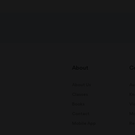
About
C
About Us
Au
Classes
Kn
Books
Vi
Contact
Mo
Mobile App
Re