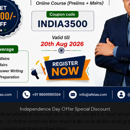
ही ज्ञान के संवाहक होते हैं, जिनसे देश की उत्पादकता एवं समृद्धि में बढ़ोत्तरी होती है।
 सॉलो ने सबसे पहले इस ओर ध्यान दिया कि विकास और उत्पादकता का नाता केवल पूंजी
िका को पहचाना। अब आज दीर्घकालिक विकास में ज्ञान पर आधारित एवं उच्च तकनीक आधारित
में पूरे विश्व में अमेरिका की 33 प्रतिशत, चीन की 10 प्रतिशत एवं भारत की मात्र 2
 शायद भारत का कोई अस्तित्व ही नहीं है।
्त संस्थान हों, जो सूचना तंत्र, योजना निर्माण, शोध-अनुसंधान, शिक्षण के साथ-साथ
त संस्थान ज्ञान रूपी सम्पत्ति देकर जानकारी प्राप्त करने का उन्मुक्त वातावरण बनाकर
 तंत्र का निर्माण कर सकते हैं, जहाँ विचारों पर लगातार प्रयोग किए जा सकें, क्योंकि
ती है। इसके लिए हमें अकादमिक शोध संस्थानों एवं इनके प्रयोगों के उपभोक्ताओं के बीच 
ता है। यही कारण है कि भारत के विद्वान इस ओर कम रुझान रखते हैं। इसका परिणाम यह ह
 को भी तकनीक रूप में परिणत नहीं किया जा सका। इस समस्या से निपटने का सबसे अच्छा रास
Independence Day Offer Special Discount
 हो कि वहाँ कर्मचारियों की अदला-बदली की जा सके। ऐसा संभव होने में दो अड़चनें बनी रह
हो पाता। (2) निजी एवं सरकारी उच्च शिक्षण संस्थानों के बीच एक भेद की दीवार सी बनी
 स्नातकों में शायद ही कोई भेद दिखाई देता हो।