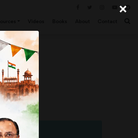
×
ources
Videos
Books
About
Contact