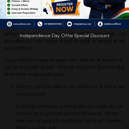
लिए चरम सीमा तक प्रयास किए गए।
स्वतंत्रता के बाद से लेकर अब तक जिन्होंने 10 आम चुनावों को देखा है, वे इस बात
को स्वीकार करेंगे कि चुनावी राजनीति का इतना पतन कभी नहीं हुआ था।
पूरी चुनाव प्रक्रिया में कुछ सकारात्मक पक्ष भी सामने आए। (1) मतदान का
प्रतिशत लगभग 67.11 रहा। (2) बूथ कैप्चरिंग जैसी कोई घटना नहीं हुई। (3)
Independence Day Offer Special Discount
इलैक्ट्रानिक वोटिंग मशीन तकनीक की किसी भी सामग्री की विपफलता का कोई
प्रमाण नहीं मिला है।
परन्तु इन पैमानों पर प्रजातंत्र का आकलन करना, उसके स्तर को नीचा करना है।
खास बात तो प्रजातंत्र की आत्मा में पैठ चुके भ्रष्टाचार पर विचार करने की है,
जिससे प्रत्येक नागरिक प्रभावित होता है।
पहला प्रश्न उठता है कि आखिर इन आम चुनावों से भारत के भविष्य पर क्या
प्रभाव पड़ने वाला है?
1.
पिछले कुछ समय से संसद के सत्रों को विपक्ष द्वारा अवरोधित किए जाने
की घटनाएं आम हो चुकी हैं इनमें बढ़ोत्तरी होने की आशंका है। ऐसी काई
उम्मीद नजर नहीं आ रही है कि राजनीतिक दल, देश को अपने राजनतिक
हितों से ऊपर मानकर चलेंगे।