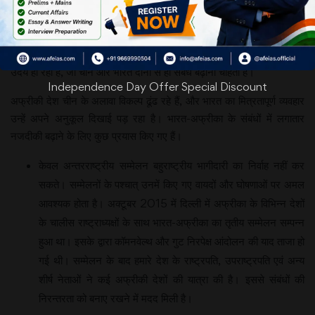
काल के पश्चात्
की विचारधारा के
द्वंद्व भी अब बीत
चले हैं। अब तो राजनैतिक और आर्थिक स्थिरता की नाव पर सवार ऐसे महाद्वीप का
उदय हो रहा है, जो चीन और भारत दोनों से ही संबंध बढ़ाना चाहता है।
Independence Day Offer Special Discount
अफ्रीकी देश चीन के अलावा विकल्प ढूंढ रहे हैं, और भारत का मित्रतापूर्ण व्यवहार
उन्हें अपने अनुकूल दिखाई पड़ रहा है। भारत-अफ्रीका के संबंधों में लगातार
नजदीकी बढ़ाने के लिए कुछ प्रयास किए गए हैं।
केवल अन्तरराष्ट्रीय सम्मेलन बहुराष्ट्रीय भागीदारी का निर्वाह नहीं कर
सकते। सम्मेलनों के पश्चात् उनमें किए गए वायदों और घोषणाओं पर अमल
आवश्यक होता है। अक्टूबर 2015 में दिल्ली में अफ्रीका के विभिन्न देशों
के चालीस राष्ट्राध्यक्षों के साथ भारत-अफ्रीका का तृतीय सम्मेलन सम्पन्न
हुआ था। इसके द्वारा कॉमनवेल्थ और गुट निरपेक्ष आंदोलन की याद ताजा हो
गई थी। सम्मेलन के बाद हमारे देश के राष्ट्रपति, उपराष्ट्रपति एवं अन्य
शीर्ष नेताओं ने कई अफ्रीकी देशों की यात्रा की है। इससे संबंधों की
निरन्तरता को बनाए रखने में मदद मिली है।