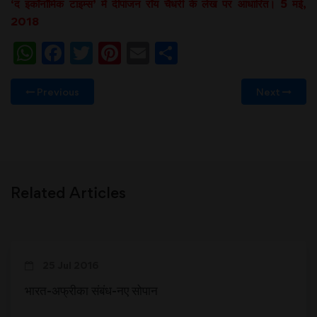
‘द इकॉनॉमिक टाइम्स’ में दीपांजन रॉय चैधरी के लेख पर आधारित। 5 मई,
2018
WhatsApp
Facebook
Twitter
Pinterest
Email
Share
Previous
Next
Related Articles
25 Jul 2016
भारत-अफ्रीका संबंध-नए सोपान