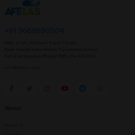
+91 9669990504
MIG- A-121, 1st Floor, P and T Road,
Near Sharda Vidya Mandir Foundation School,
Kotra Sultanabad, Bhopal (MP). Pin-462003
info@afeias.com
About
About Us
Classes