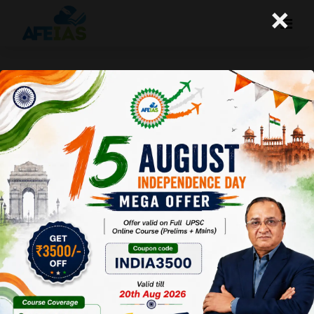
×
अफ्रीका-भारत संबंध
A+
A-
Afeias
18 May 2018
Date:18-05-18
To Download
Click Here.
अफ्रीका में
उपनिवेशवाद बहुत
पुरानी बात हो गई
है। उपनिवेश-