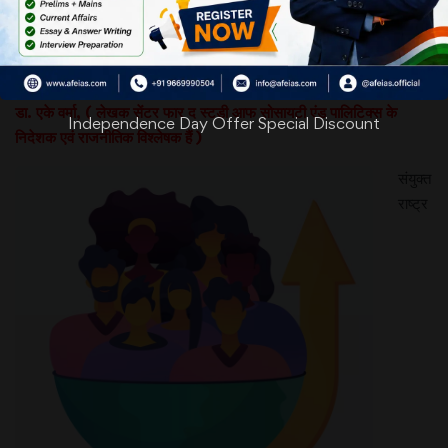
Date:28-04-23
चुनौतियां बढ़ा रही बढ़ती आबादी
डा. एके वर्मा, ( लेखक सेंटर फार द स्टडी आफ सोसायटी एंड पालिटिक्स के
Independence Day Offer Special Discount
निदेशक एवं राजनीतिक विश्लेषक हैं )
संयुक्त
राष्ट्र