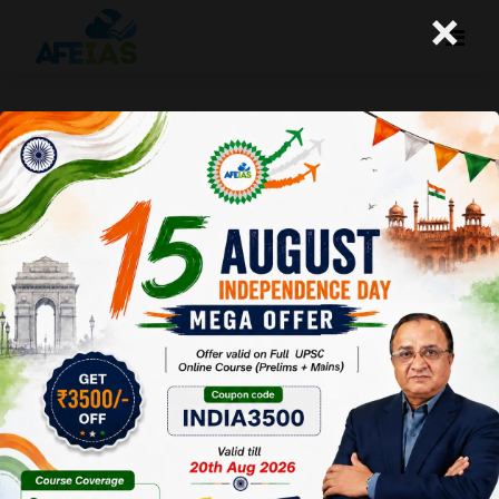
×
28-04-2023 (Important News
Clippings)
A+
A-
Afeias
28 Apr 2023
To Download
Click Here.