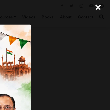
×
ources
Videos
Books
About
Contact