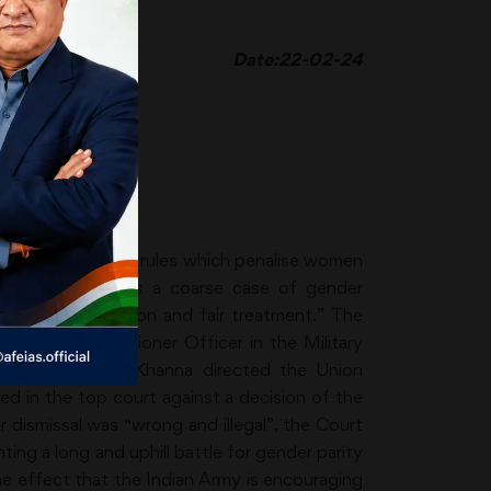
Date:22-02-24
 by observing that rules which penalise women
as got married is a coarse case of gender
o non-discrimination and fair treatment.” The
rmanent Commissioner Officer in the Military
 Justice Sanjiv Khanna directed the Union
 in the top court against a decision of the
 dismissal was “wrong and illegal”, the Court
ing a long and uphill battle for gender parity
 effect that the Indian Army is encouraging