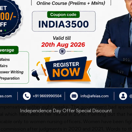
air treatment of woman employees
ily against another archaic idea with patriarchal overtones
titutional. “Terminating employment because the woman h
 such [a] patriarchal rule undermines human dignity, right t
held the rights of Selina John, a former lieutenant and Pe
 service in 1988 for getting married. A Bench headed by
pensation within eight weeks. The government had appealed
Independence Day Offer Special Discount
hich had ruled in her favour in 2016. Pointing out that her
icable only to women nursing officers. Women have been fight
commission after judgments in 2020 and 2021. Words to the