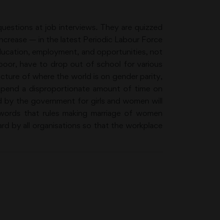
questions at job interviews. They are quizzed
ncrease — in the latest Periodic Labour Force
ducation, employment, and opportunities, not
 poor, have to drop out of school for various
ture of where the world is on gender parity,
l spend a disproportionate amount of time on
 by the government for girls and women will
s words that rules making marriage of women
rd by all organisations so that the workplace