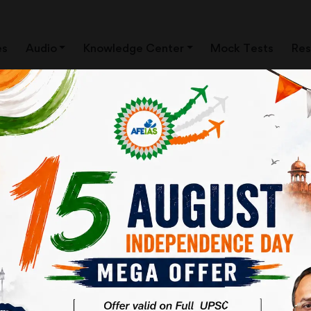
es
Audio
Knowledge Center
Mock Tests
Res
ews Clippings)