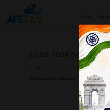
Home
Class
22-02-2024 (Important N
A+
A-
Afeias
22 Feb 2024
To Download
Click Here.