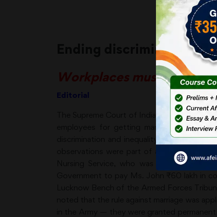
Ending discrimination
Workplaces must ensure f
Editorial
The Supreme Court of India has come out heav
employees for getting married are uncons
discrimination and inequality. Acceptance of
observations were part of an order which up
Nursing Service, who was discharged from
Government to pay Ms. John ₹60 lakh in com
Lucknow Bench of the Armed Forces Tribunal w
noted that the rule against marriage was appl
in the Army — they were granted permanent 