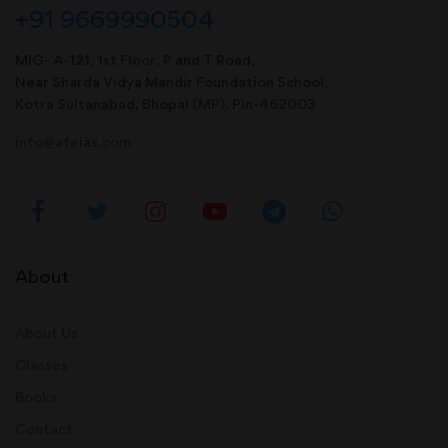
+91 9669990504
MIG- A-121, 1st Floor, P and T Road,
Near Sharda Vidya Mandir Foundation School,
Kotra Sultanabad, Bhopal (MP). Pin-462003
info@afeias.com
About
About Us
Classes
Books
Contact