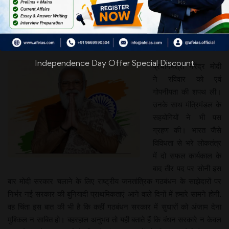
नई शुरुआत
संपादकीय
Independence Day Offer Special Discount
प्रधानमंत्री नरेंद्र मोदी
ने रविवार को एवं
गोपनीयता की शपथ ली।
उनके साथ मंत्रिमंडल के
सहयोगियों ने भी पस
ग्रहण की। भारत जैसे
विविधता से भरे लोकतंत्र
में दो सफल कार्यकाल के
बाद तीर पद पर सोनी इस
बार मोदी सरकार चलाने के लिए राष्ट्रीय जनतांत्रिक गठबंधन के साझेदारों पर
निर्भर नई सरकार की बुनियादी प्राथमिकताएं आने वाले दिनों में हमारे सामने होगी.
वह चिंता इस बात की भी है कि कहीं गठबंधन सरकार में सुधारों को अंजाम देना
मुश्किल न साबित हो। बहरहाल अनुभव तो यही बताते हैं कि बंधन सरकारे न केवल