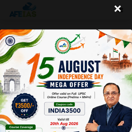
×
10-06-2024 (Important News
Clippings)
A+
A-
Afeias
10 Jun 2024
To Download
Click Here.
Date: 10-06-24