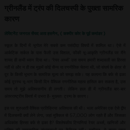
ग्रीनलैंड में ट्रंप की दिलचस्पी के पुख्ता सामरिक
कारण
लेफ्टिनेंट जनरल सैयद अता हसनैन, ( कश्मीर कोर के पूर्व कमांडर )
स्कूल के दिनों में भूगोल मेरे सबसे कम पसंदीदा विषयों में शामिल था। ऐसे में
आर्कटिक सर्कल के पास फैली उस विशाल, फीकी भू-आकृति ग्रीनलैंड पर मैंने
शायद ही कभी ध्यान दिया था। ‘रेयर अर्थ्स’ उस समय हमारी शब्दावली का हिस्सा
नहीं थे और न ही तब मुझमें कोई सैन्य या रणनीतिक चेतना थी, जो संघर्ष के क्षेत्र से
दूर के किसी भूभाग के सामरिक मूल्य को समझ सके। यह कल्पना कि बर्फ से ढका
कोई दूरस्थ भू-भाग किसी दिन वैश्विक रणनीतिक महत्व हासिल कर सकता है, उस
समय तो मुझे अविश्वसनीय ही लगती। लेकिन हाल ही में ग्रीनलैंड बार-बार
अंतरराष्ट्रीय विमर्श में उभरा है- मुख्यतः ट्रम्प के कारण।
इस पर शुरुआती वैश्विक प्रतिक्रिया अविश्वास की थी। भला अमेरिका एक ऐसे द्वीप
में दिलचस्पी क्यों लेने लेगा, जहां मुश्किल से 57,000 लोग रहते हैं और जिसका
अधिकांश हिस्सा बर्फ से ढका है? विश्लेषकीय टिप्पणियां रेयर अर्थ्स, खनिजों और
भविष्य की व्यावसायिक संभावनाओं पर केंद्रित रहीं। यकीनन, ये तमाम पहलू