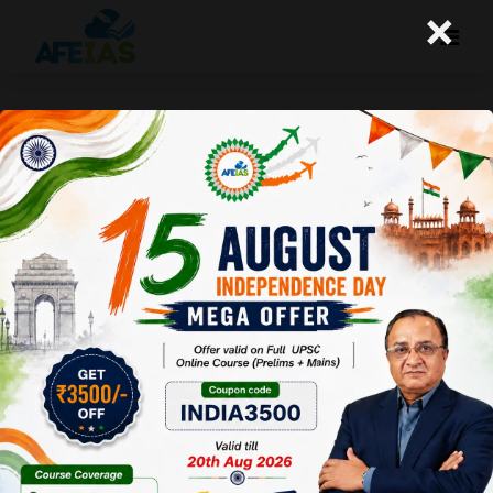
×
20-01-2026 (Important News
Clippings)
A+
A-
Afeias
20 Jan 2026
To Download
Click Here.