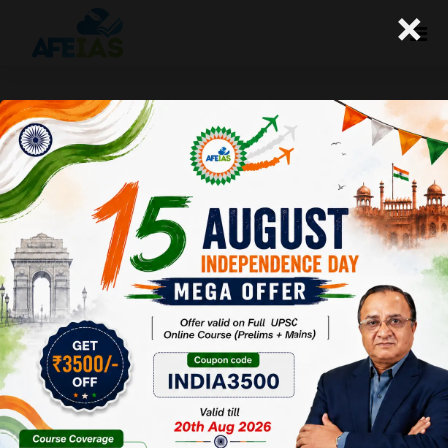
×
19-01-2023 (Important News
Clippings)
A+
A-
Afeias
19 Jan 2023
To Download
Click Here.