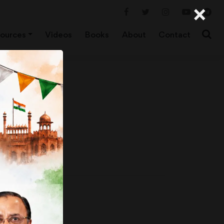
×
ources
Videos
Books
About
Contact