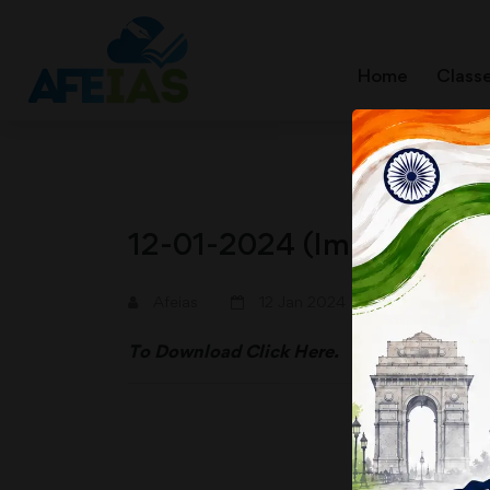
Home
Class
12-01-2024 (Important N
A+
A-
Afeias
12 Jan 2024
To Download
Click Here.