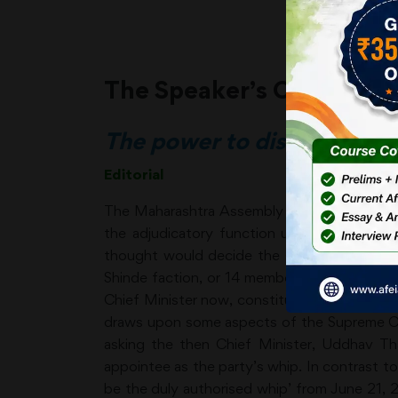
The Speaker’s Court
The power to disqualify sh
Editorial
The Maharashtra Assembly Speaker Rahul Narwe
the adjudicatory function under the anti-de
thought would decide the survival of the E
Shinde faction, or 14 members in the Uddhav 
Chief Minister now, constituted the ‘real po
draws upon some aspects of the Supreme Cou
asking the then Chief Minister, Uddhav Th
appointee as the party’s whip. In contrast to
be the duly authorised whip’ from June 21, 