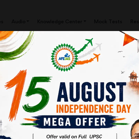
es
Audio
Knowledge Center
Mock Tests
Res
ews Clippings)