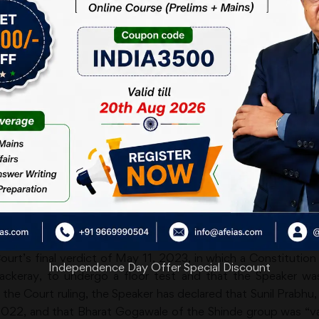
ould be in independent hands
kar’s ruling on the disqualification petitions filed by riv
fection law should not be in the hands of Presiding Office
knath Shinde regime, the Speaker has ruled that there was 
B. Thackeray (UBT) group. The ruling is based mainly on the
litical party’ when rival Shiv Sena factions emerged on June 
rt’s final verdict of May 11, 2023, in which a Constitution
Independence Day Offer Special Discount
ackeray, to undergo a floor test and that the Speaker was
 the Court ruling, the Speaker has declared that Sunil Prabh
2022, and that Bharat Gogawale of the Shinde group was “vali