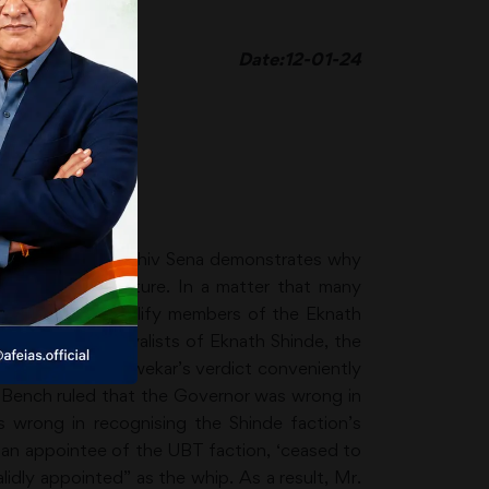
Date:12-01-24
al factions of the Shiv Sena demonstrates why
rs in the legislature. In a matter that many
no case to disqualify members of the Eknath
 finding that loyalists of Eknath Shinde, the
21, 2022. Mr. Narwekar’s verdict conveniently
 Bench ruled that the Governor was wrong in
 wrong in recognising the Shinde faction’s
u, an appointee of the UBT faction, ‘ceased to
dly appointed” as the whip. As a result, Mr.