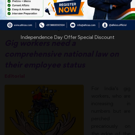
Date: 11-07-24
Even the odd jobs
Independence Day Offer Special Discount
Gig workers need a
comprehensive national law on
their employee status
Editorial
For India’s gig
workers, who are
increasing in
numbers but are
perched
precariously on
the edge of the