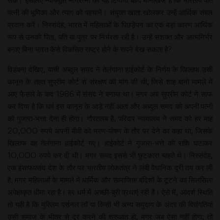
सकें। इसलिए न्यायमूर्ति नागरत्ना की यह टिप्पणी बेहद मानीखेज है कि भारतीय पति
पत्नी की भूमिका और त्याग को पहचानें। संयुक्त खाता खोलकर उन्हें आर्थिक संबल
प्रदान करें। निस्संदेह, भारत में महिलाओं के पिछडे़पन का एक बड़ा कारण आर्थिक
रूप से उनकी पिता, पति या पुत्र पर निर्भरता रही है। उन्हें सशक्त और आत्मनिर्भर
बनाए बिना भारत कैसे विकसित राष्ट्र होने के सपने देख सकता है?
विडंबना देखिए, याची अब्दुल समद ने तेलंगाना हाईकोर्ट के निर्णय के खिलाफ उसी
कानून के तहत सुप्रीम कोर्ट से संरक्षण की मांग की थी, जिसे शाह बानो मामले में
आए फैसले के बाद 1986 में संसद ने बनाया था। मगर अब सुप्रीम कोर्ट ने साफ
कर दिया है कि धर्म इस कानून के आडे़ नहीं आता और अब्दुल समद को अपनी पत्नी
को गुजारा-भत्ता देना ही होगा। गौरतलब है, परिवार न्यायालय ने समद को हर माह
20,000 रुपये अपनी बीवी को भरण-पोषण के तौर पर देने का कहा था, जिसके
खिलाफ वह तेलंगाना हाईकोर्ट गए। हाईकोर्ट ने गुजारा-भत्ते की राशि घटाकर
10,000 रुपये कर दी थी। मगर समद इससे भी छुटकारा चाहते थे। निस्संदेह,
एक इंसाफपसंद देश के तौर पर भारतीय लोकतंत्र ने लंबी वैधानिक दूरी तय कर ली
है, मगर महिलाओं के मामले में धार्मिक और सामाजिक बंदिशों के टूटने का सिलसिला
अपेक्षाकृत धीमा रहा है। हर धर्म में अच्छी-बुरी प्रथाएं रही हैं। ऐसे में, आदर्श स्थिति
तो यही है कि मुस्लिम पर्सनल लॉ या किसी भी अन्य समुदाय के अंदर की विसंगतियां
उसी समाज के भीतर से दूर करने की शुरुआत हो, मगर जब ऐसा नहीं होगा, तो