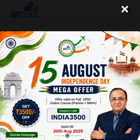
×
11-07-2024 (Important News
Clippings)
A+
A-
Afeias
11 Jul 2024
To Download
Click Here.