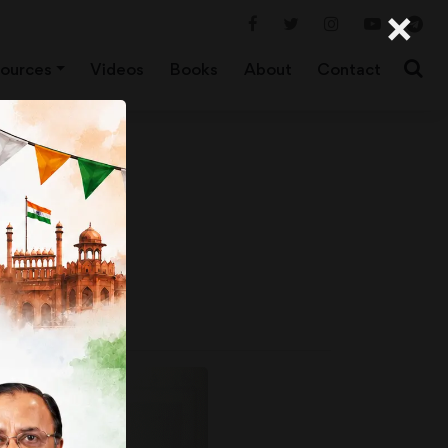
×
ources
Videos
Books
About
Contact