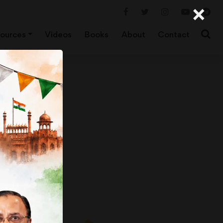
×
ources
Videos
Books
About
Contact