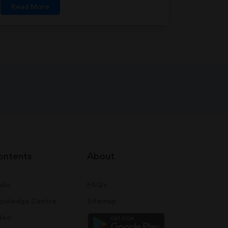
Read More
ontents
About
dio
FAQ's
owledge Centre
Sitemap
deo