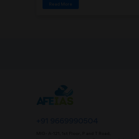
Read More
+91 9669990504
MIG- A-121, 1st Floor, P and T Road,