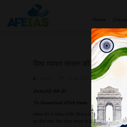
Home
Class
विश्व व्यापार संगठन की कमजोर स्थित
A+
A-
Afeias
22 Jun 2021
Date:22-06-21
To Download
Click Here.
वर्तमान दौर में ग्लोबल ट्रेडिंग सिस्टम या वैश्विक व्यापार व्यवस्था
का सीधा संबंध विश्व व्यापार संगठन से है, जिसकी नींव 1995 में