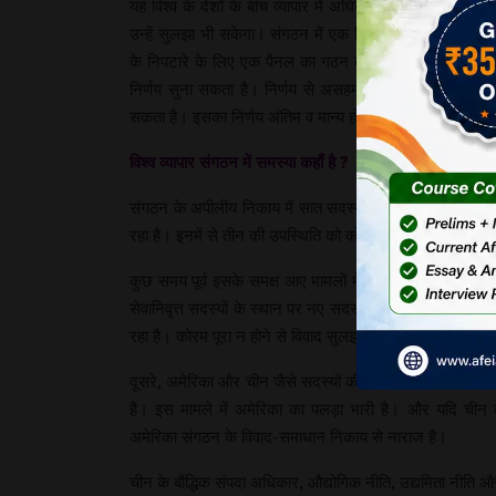
यह विश्व के देशों के बीच व्यापार में अधिकाधिक सुगमता ला सकेग
उन्हें सुलझा भी सकेगा। संगठन में एक डिस्प्यूट सेटलमेंट बॉड
के निपटारे के लिए एक पैनल का गठन करे। यह पैनल मामले क
निर्णय सुना सकता है। निर्णय से असहमत होने पर कोई भी पक
सकता है। इसका निर्णय अंतिम व मान्य होता है।
विश्व व्यापार संगठन में समस्या कहाँ है ?
संगठन के अपीलीय निकाय में सात सदस्यों को चार वर्ष के कार्यक
रहा है। इनमें से तीन की उपस्थिति को कोरम पूरा करने के लिए ज
कुछ समय पूर्व इसके समक्ष आए मामलों में दिए गए निर्णयों से अमेर
सेवानिवृत्त सदस्यों के स्थान पर नए सदस्यों की नियुक्ति न होने 
रहा है। कोरम पूरा न होने से विवाद सुलझाए नहीं जा रहे हैं।
दूसरे, अमेरिका और चीन जैसे सदस्यों की दादागिरी से संगठन अप
है। इस मामले में अमेरिका का पलड़ा भारी है। और यदि चीन को
अमेरिका संगठन के विवाद-समाधान निकाय से नाराज है।
चीन के बौद्धिक संपदा अधिकार, औद्योगिक नीति, उद्यमिता नीति 