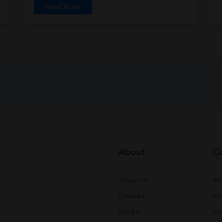
Read More
About
C
About Us
Au
Classes
Kn
Books
Vi