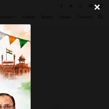
×
ources
Videos
Books
About
Contact