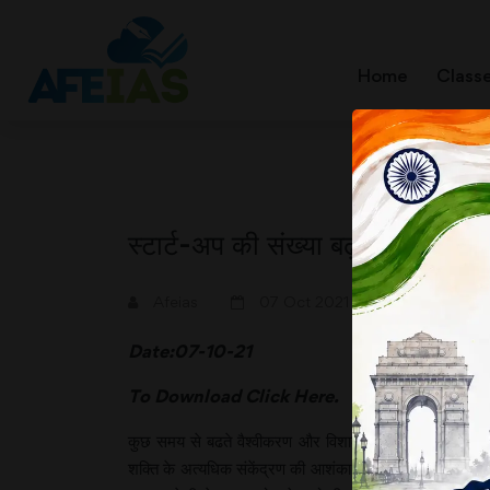
Home
Class
स्टार्ट-अप की संख्या बढ़नी चाहिए
A+
A-
Afeias
07 Oct 2021
Date:07-10-21
To Download
Click Here.
कुछ समय से बढते वैश्वीकरण और विशाल डिजिटल कंपनियों के प
शक्ति के अत्यधिक संकेंद्रण की आशंका बढ़ा दी है। इस आशंका क