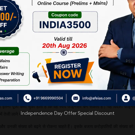
 यूनीकॉर्न कंपनियां आ गई हैं, जिनकी अनुमानित कीमत शेयर
लिए अपनी लाभप्रदता साबित करनी पड़ती थी। पहले विकास धीमा
ंड आ गए हैं, जो दुनिया भर में अच्छे स्टार्ट-अप में अरबों
ै कि वे लाभ की चिंता किए बिना प्रसार पर ध्यान दें। निवेशकों
समें अल्पावधि में भारी नुकसान होता है, परंतु लंबे समय में
ई स्टार्ट-अप बंद हो सकते हैं। लेकिन कुछ इतिहास में सबसे
जाल चौड़ा कर दिया है। इसका लक्ष्य कुछ सफल स्टार्ट-अप से
ी जा सके।
ंग के साथ आशंका बनी रहना स्वाभाविक है कि वह कंपनी का
ग्रहित किया है। इस प्रकार का अधिग्रहण या किसी प्रमोटर
 वह इतनी पूंजी कमा चुका होता है कि वह स्वयं फाइनेंसर बन सकता है। यह विदेशी फाइन
Independence Day Offer Special Discount
ं तेजी लाने में मदद मिलती है।
ं, और उनकी संख्या को बढ़ने से रोकना चाहते हैं। इसके बजाय करोड़पतियों की संख्य