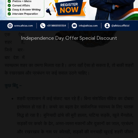
शानदार
स्कोरबोर्ड पर
प्रश्न उठाए
हैं। इंदौर
एक ऐसा
Independence Day Offer Special Discount
शहर है,
जिसे बार-
बार देश में
स्वच्छतम शहर का तमगा मिलता रहा है। अगर वहाँ ऐसा हो सकता है, तो बाकी शहरों
के रखरखाव और प्रबंधन पर कई सवाल उठने चाहिए।
कुछ बिंदु –
शहरी प्रशासन में कई संकट चल रहे हैं। बिना संशोधित सीवेज का दोबारा
इस्तेमाल हो रहा है। कचरे का बढ़ता ढेर सार्वजनिक स्वास्थ्य के लिए घातक
सिद्ध हो रहा है। बुनियादी ढांचे की बुरी हालत, घटिया सड़कें, खुले मैनहोल,
सड़कों पर कचरे के ढेर, अस्त-व्यस्त मकानों और दुकानों का जाल, प्रबंधन
और रखरखाव के नाम पर कोताही, सड़कों की मनचाही खुदाई शहरी जीवन