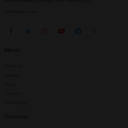
Kotra Sultanabad, Bhopal (MP). Pin-462003
info@afeias.com
About
About Us
Classes
Books
Contact
Mobile App
Contents