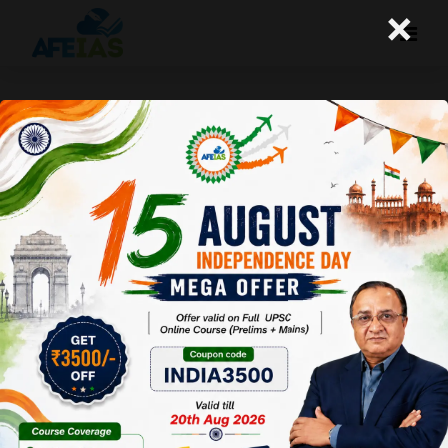
×
शहरों का रखरखाव कहीं से स्मार्ट नहीं
A+
A-
Afeias
21 Jan 2026
To Download
Click Here.
हाल ही में
इंदौर में फैली
दूषित पानी
की समस्या
ने शहरों की
रैंकिंग और