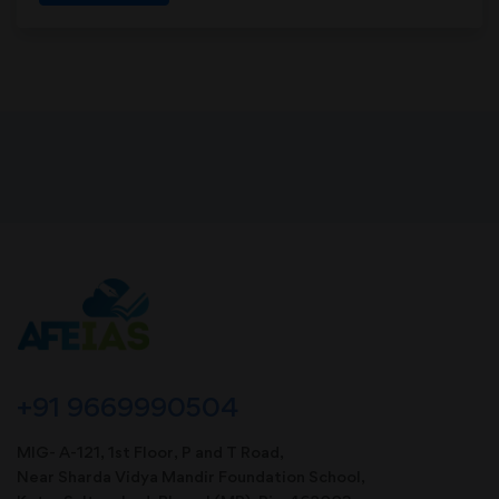
+91 9669990504
MIG- A-121, 1st Floor, P and T Road,
Near Sharda Vidya Mandir Foundation School,