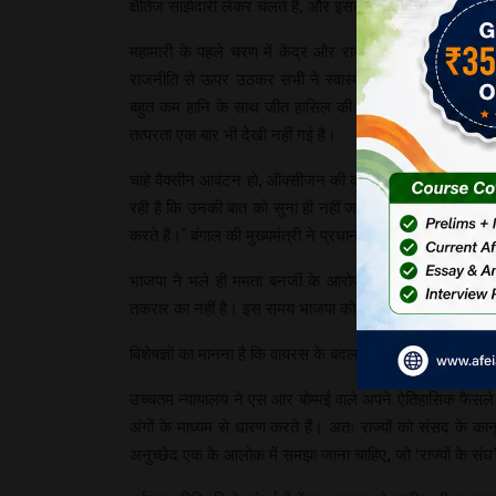
क्षैतिज साझेदारी लेकर चलते हैं, और इसके अंतर्गत वे सार्वजनिक ह
महामारी के पहले चरण में केंद्र और राज्यों के बीच साझेदार
राजनीति से ऊपर उठकर सभी ने स्वास्थ्य केंद्रों, वेंटीलेटर
बहुत कम हानि के साथ जीत हासिल की थी। पिछले तीन महीनों की
तत्परता एक बार भी देखी नहीं गई है।
चाहे वैक्सीन आवंटन हो, ऑक्सीजन की कमी हो या अन्य समस्याएं हों,
रही है कि उनकी बात को सुना ही नहीं जाता है। झारखंड के मुख्य
करते हैं।’ बंगाल की मुख्यमंत्री ने प्रधानमंत्री के साथ मुख्यम
भाजपा ने भले ही ममता बनर्जी के आरोप को गलत ठहरा दिया 
तकरार का नहीं है। इस समय भाजपा को टीएमसी के साथ अपने संबंध
विशेषज्ञों का मानना है कि वायरस के बदलते स्वरूप से जुडे हमलो
उच्चतम न्यायालय ने एस आर बोम्मई वाले अपने ऐतिहासिक फैसले मे
अंगों के माध्यम से धारण करते हैं। अतः राज्यों को संसद के क
अनुच्छेद एक के आलोक में समझा जाना चाहिए, जो ‘राज्यों के संघ