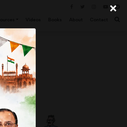
×
ources
Videos
Books
About
Contact