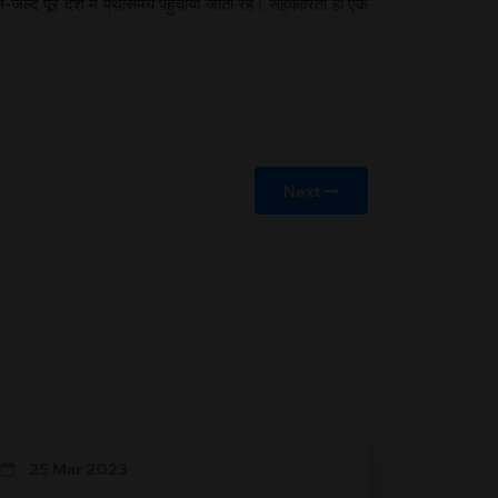
से-जल्द पूरे देश में यथासमय पहुँचाया जाता रहे। सहकारिता ही एक
Next
25 Mar 2023