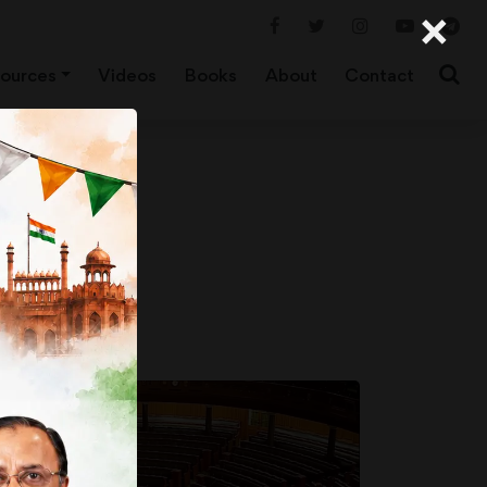
×
ources
Videos
Books
About
Contact