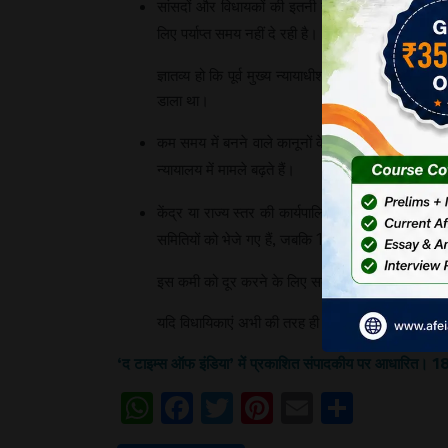
सांसदों और विधायकों की इतनी कम बैठकों का मतलब है क
लिए पर्याप्त समय नहीं दे रही है।
ज्ञातव्य हो कि पूर्व मुख्य न्यायाधीश एन वी रमन्ना ने भ
डाला था।
कम समय में बनने वाले कानूनों के चलते न्यायालयों में व
न्यायालय में मामले बढ़ते हैं।
केंद्र या राज्य स्तर की कार्यपालिका, विधायिका की मुस
समितियों को भेजे गए हैं, जबकि 16वीं लोकसभा में इन
इस कमी को दूर करने के लिए सदनों की बैठकों के लिए कोई
यदि विधायिकाएं अभी की तरह ही शासन में महत्वहीन बनी रह
‘द टाइम्स ऑफ इंडिया’ में प्रकाशित संपादकीय पर आधारित।
WhatsApp
Facebook
Twitter
Pinterest
Email
Share