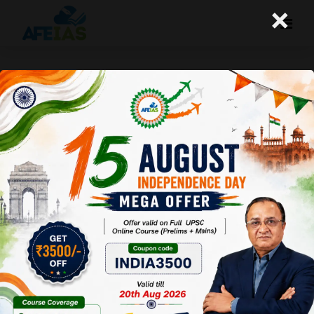
×
ऑपरेशन सिंदूर का सफल मिशन
A+
A-
Afeias
16 Jun 2025
To Download
Click Here.
एक प्रमुख
अर्थव्यवस्था
और उभरती
सैन्य शक्ति के
रूप में, भारत
ने पाकिस्तान