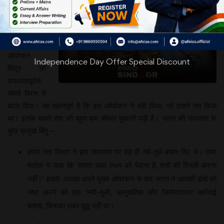
समर्थित
आतंकवादी
हमले के विरूद्ध
चलाए गए
ऑपरेशन
Independence Day Offer Special Discount
सिंदूर को
सफलतापूर्वक
संघर्ष विराम में
बदल दिया। यह महत्वपूर्ण है कि इस ऑपरेशन ने वही किया, जो उसने तय किया
था। इसके चलते देश को बहुत कम कीमत चुकानी पड़ी है। भारत की सफलता के
कुछ प्रमुख बिंदु –
हमारे रक्षा विभाग ने इस सफलता पर बड़े ही नपे-तुले बयान दिए थे। एयर
मार्शल ने कहा कि ‘हमारा काम लक्ष्य को भेदना है, शवों की गिनती करना
नहीं।‘ इसके अलावा अपने मुख्य ऑपरेशन के बाद भारत ने आतंकी ढांचे को
नष्ट करने को एक ‘नपी-तुली, आनुपातिक और जिम्मेदाराना‘ कार्रवाई
बताया, जिसका लक्ष्य युद्ध नहीं था।