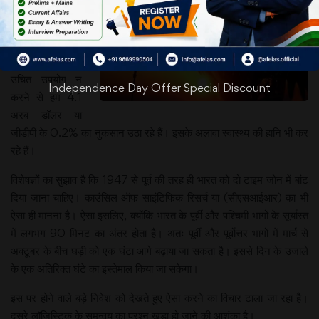
दिया गया है।
कॉर्नेल के एक
अध्ययन के अनुसार
दिन के उजाले का
उचित उपयोग न
Independence Day Offer Special Discount
करने से हम 4.1
अरब डॉलर या
जीडीपी के 0.2% का नुकसान उठा रहे हैं। इसके अलावा स्वास्थ्य की हानि भी कर
रहे हैं।
विशेषज्ञों का सुझाव है कि 1947 से पूर्व की तरह ही भारत को दो टाइम जोन में बांट
दिया जाना चाहिए। काउंसिल ऑफ साइंटिफिक रिसर्च या (सीएसआईआर) का भी
ऐसा ही मानना है। ऐसा इसलिए, क्योंकि भारत के पूर्वीं और पश्चिमी भागों के सूर्यास्त
में लगभग 90 मिनट का अंतर होता है। अतः पूर्वी और पूर्वोत्तर भागों में मार्च से
अक्टूबर के बीच घड़ी को एक घंटा आगे बढ़ाया जा सकता है। इससे दिन के उजाले
के एक अतिरिक्त घंटे का इस्तेमाल किया जा सकेगा।
इस पर होने वाले बड़े निवेश को देखते हुए ऐसा करने का विचार टाला जा रहा है।
दूसरे लॉजिस्टिक के समन्वय का प्रश्न खड़ा हो जाने की आशंका है।