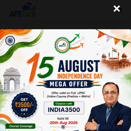
×
डेलाइट सेविंग टाइम
A+
A-
Afeias
04 May 2023
To Download
Click Here.
हाल ही में भारत के
विशाल भू-क्षेत्र को
देखते हुए सूरज की
रोशनी को बेहतर
तरीके से इस्तेमाल
करने का सुझाव