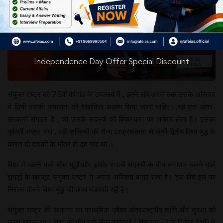
Independence Day Offer Special Discount
संयुक्त राष्ट्र की 75वीं वर्षगांठ के उपलक्ष्य में , इतने लंबे अरसे तक उसके अस्तित्व
में छिपी उसकी सफलता को रेखांकित अवश्य किया जाना चाहिए। यह एक अंतर-
सरकारी संगठन है , जो उसके सदस्यों की विचारधारा पर आकार लेता है। इसका
पूर्ववर्ती राष्ट्र संघ , बडी शक्तियों की सैन्य आक्रामकता से जन्में द्वितीय विश्व युद्ध के
कारण दो दशकों के भीतर ही ढह गया था ।
विश्व में चलने वाले शीत युद्धों और इसके स्थायी सदस्यों के बीच लगातार चलने वाले
झगड़ों के बावजूद संयुक्त राष्ट्र ने अपना अस्तित्व बनाए रखा है। इस बीच इस पर
निरंतर तीसरे विश्व युद्ध की छाया मंडराती रही है।
संयुक्त राष्ट्र की स्थापना का प्राथमिक उद्देश्य अंतरराष्ट्रीय शांति और सुरक्षा को
बनाए रखना था। विश्व की पाँच बड़ी सैन्य शक्तियों ( विश्वयुद्ध -2 के विजेता देशों) ने