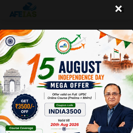
×
भारत-मालदीव के वर्तमान संबंधों पर एक नजर
A+
A-
Afeias
15 May 2024
To Download
Click Here.
मालदीव के राष्ट्रपति
मुइज्जू ने अपनी संसद में
दो-तिहाई बहुमत प्राप्त कर
लिया है। इससे दोनों देशों
के संबंध और भी जटिल हो
सकते हैं। मुइज्जू ने गत