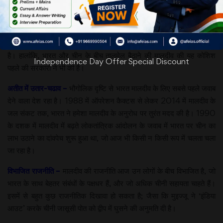
वर्ष पदभार संभालने के बाद
से ही अपने भारत विरोधी
और चीन समर्थक रुख के
बारे में कोई छिपाव नहीं रखा
है। हालांकि, भारत और चीन के बीच तालमेल बैठाने की मालदीव की यह कोशिश
Independence Day Offer Special Discount
पहले की सरकारों ने भी की है।
अतीत में उतार-चढाव –
भौगोलिक दृष्टि से भारत मालदीव के लिए सबसे पहले जवाब
देने वाला देश रहा है। 1988 में ऑपरेशन कैक्टस से लेकर 2014 में मालदीव के
जल संकट तक, भारत ने हमेशा मालदीव के अनुरोध पर तुरंत मदद की है। 1990
के दशक में मालदीव में बढ़ते लोकतांत्रिक आंदोलन के जवाब में भारत पर चीन का
लाभ उठाने का दांवपेच शुरू हुआ था, जो आज भी किसी न किसी रूप में चलता चला
जा रहा है।
विभाजित राजनीति –
मालदीव की राजनीति आज उन लोगों के बीच विभाजित है, जो
भारत के साथ बेहतर संबंधों के पक्षधर हैं, और जो अधिक चीनी सहायता चाहते हैं।
इसमें से बहुत कुछ राजनीतिक दिखावा हो सकता है; जैसा कि मुइज्जू ने ‘इंडिया
आउट’ करके चीनी जासूसी पोत को द्वीप में घुसने की अनुमति दी है।