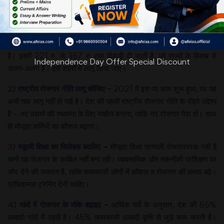
दिन
रोजगार
की गारंटी
देने वाली मनरेगा स्कीम में 13 करोड़ सक्रिय वर्कर हैं, जो कुल रोजगार का 29%
है। इसमें 221 रु. से 357 रु. तक दिहाड़ी दी जाती है, जो राज्यों के हिसाब से
Independence Day Offer Special Discount
अलग-अलग है। इसे शहरों में लागू किया जाए।
2)
राष्ट्रीय रोजगार नीति लागू कीजिए –
2021 में इस पर काम शुरू हुआ, पर यह
अभी तक लागू नहीं हो पाई है। देश की पहली राष्ट्रीय रोजगार नीति के दोहरे उद्देश्य
हैं – नए उद्यमों की स्थापना के लिए माहौल बनाना, ताकि नए रोजगार पैदा हों। साथ
ही मौजूदा कर्मियों का कौशल बढ़ाना।
3)
स्कूली शिक्षा का सिलेबस बदलिए –
मौजूदा शिक्षा प्रणाली रोजगारपरक नहीं है
यानी यह रोजगार के काबिल नहीं बना रही। व्यावसायिक और तकनीकी प्रशिक्षण पर
जोर देने की जरूरत है, ताकि कामकाजी लोगों में कौशल व रोजगार की क्षमता बढ़े।
प्रोफेशनल ट्रेनिंग देनी चाहिए।
4)
गांवों में रोजगार के मौके बढ़ाइए –
आर्थिक सर्वे के अनुसार, देश की 65%
आबादी गांवों में रहती है। 45% कामकाजी आबादी कृषि से जुड़े काम करती है।