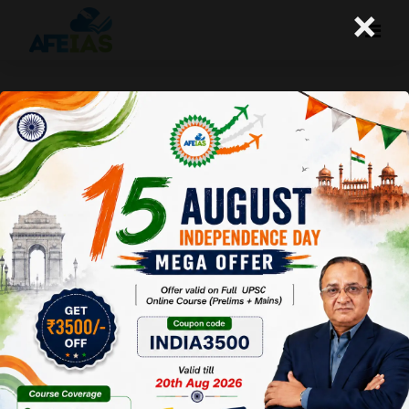
×
बेरोजगारी के समाधान
A+
A-
Afeias
28 Dec 2024
To Download
Click Here.
1)
मनरेगा
का शहरी
संस्करण
लाइए –
100