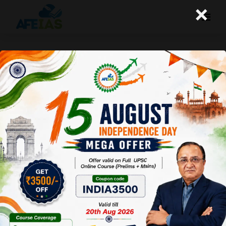
×
एयूकेयूएस या आस्ट्रेलिया, अमेरिका व यू.के. के
बीच समझौते से जुड़े कुछ अन्य तथ्य
A+
A-
Afeias
05 Oct 2021
Date:05-10-21
To Download
Click Here.