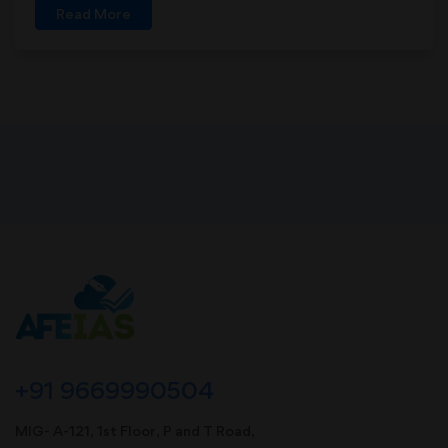
Read More
+91 9669990504
MIG- A-121, 1st Floor, P and T Road,