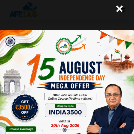
×
अमेरिका से एलपीजी आयात क्यों
A+
A-
Afeias
17 Dec 2025
To Download
Click Here.
हाल
ही में
भारत
ने