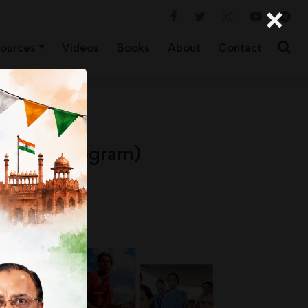
×
ources
Videos
Books
About
Contact
Districts’ Program)
 गया जो