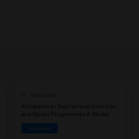
16 Dec 2023
Kurukshetra : Aspirational Districts
and Blocks Programmes A Model
for Socio-economic Transformation
Read More
through Grassroots Empowerment