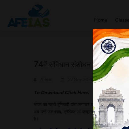
Home
Class
74वें संविधान संशोधन पर नियंत्रक एव
A+
A-
Afeias
22 Nov 2025
To Download
Click Here.
भारत का शहरी बुनियादी ढांचा लगातार दबाव में है। पहले शहर
अब उन्हें जलभराव, ट्रैफिक एवं प्रदूषण का वाहक माना जाता
है।