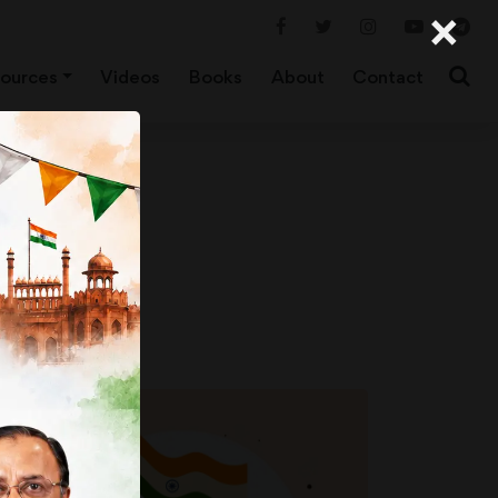
×
ources
Videos
Books
About
Contact