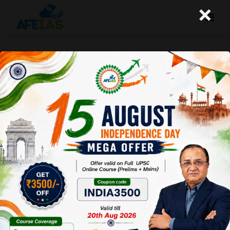
×
सांस्कृतिक सौहार्द्र को जीआई की भेंट न चढ़ाएं
A+
A-
Afeias
19 Dec 2017
Date:19-12-17
To Download
Click Here.
हाल ही में बंगाल ने
‘रसगुल्ले’ को
अपने प्रांत का
जीआई टैग