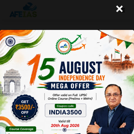
×
सरकारी कदमों में आपातकाल का आभास
A+
A-
Afeias
02 Dec 2016
Date: 02-
12-16
To
Download
Click
Here
रामनाथ गोयनका