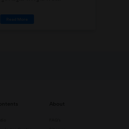
Read More
ontents
About
dio
FAQ's