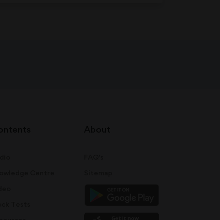
ontents
About
dio
FAQ's
owledge Centre
Sitemap
deo
ck Tests
sources