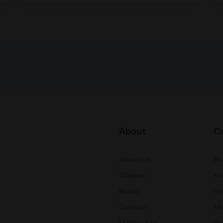
About
C
About Us
Au
Classes
Kn
Books
Vi
Contact
Mo
Mobile App
Re