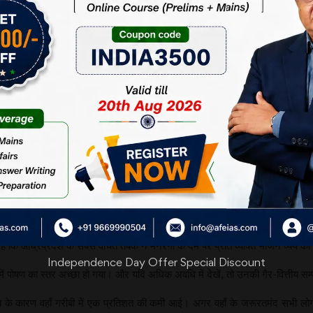
समझा जाता है। इस संदर्भ में कुछ प्रश्न खड़े होते हैं। क्या विश्व की सबसे बड़ी कल्याणका
 का प्रयोजन आखिर क्या रहा है ?
ान करने के उद्देश्य से की गई थी। अधिकांश लोगों को यह अपेक्षा थी कि इस कार्यक्रम
परन्तु महाराष्ट्र रोजगार गारंटी योजना जैसी योजनाओं का अग्रगामी बनकर मनरेगा ने अ
 नकद हस्तांतरण जैसी अन्य राहत योजनाओं की तरह वंचित और कमजोर वर्ग की पहचान कर
सभी पंजीकृत लोगों को रोजगार न मिल पाता हो, लेकिन योजना में इसके कारण कहीं ढील न
जूद मनरेगा की सफलता इस तथ्य में है कि इसने प्रारंभिक वर्षों में प्रतिव्यक्ति आय और व्यय
ं बहुत परिवर्तन आए हैं। 2014 के एक अध्ययन केअनुसार 2008 के दौरान योजना से ला
गरीबी का औसत आधा हो गया।
कि आंध्रप्रदेश के सबसे वंचित तबके ने मनरेगा के दम पर प्रति व्यक्ति भोजन व्यय को
Independence Day Offer Special Discount
ें पोषण का स्तर अच्छा हो गया। और यदि अधिक अवधि में देखें, तो उनकी गैर-वित्तीय सम्पत्त
ेगा के कारण वहाँ गरीबी में एक प्रतिशत की कमी आई। अगर वहाँ के जरूरतमंद सभी लो