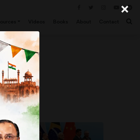
×
ources
Videos
Books
About
Contact
रूप इन