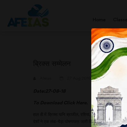
Home
Class
ब्रिक्स सम्मेलन
A+
A-
Afeias
27 Aug 2018
Date:27-08-18
To Download
Click Here.
हाल ही में ब्रिक्स यानि ब्राजील, रशिया, इंडिया, चाइना और साउ
देशों ने एक लंबा-चैड़ा घोषणापत्र जारी किया है।