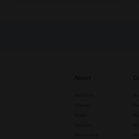
About
C
About Us
Au
Classes
Kn
Books
Vi
Contact
Mo
Mobile App
Re