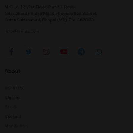
MIG- A-121, 1st Floor, P and T Road,
Near Sharda Vidya Mandir Foundation School,
Kotra Sultanabad, Bhopal (MP). Pin-462003
info@afeias.com
About
About Us
Classes
Books
Contact
Mobile App