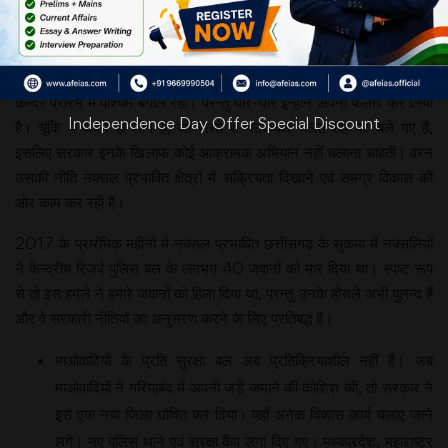
माओवादी
कम्युनिस्ट पार्टी के
समर्थक इन
उग्रवादियों का
केन्द्र प्रारंभ में पश्चिम बंगाल रहा। परन्तु धीरे-धीरे इन्होंने अपना फैलाव कर लिया
Independence Day Offer Special Discount
है। चूंकि ये अपने ही लोग हैं, जो रास्ते से भटककर गलत राह पर चले गए हैं,
इसलिए सरकार इनके खिलाफ कोई आक्रामक अभियान नहीं चलाना चाहती। वरन
उसकी नीति नक्सल प्रभावित क्षेत्रों में सक्रियता दिखाने एवं समग्र विकास की
ओर काम कर रही है।
2017 के प्रारंभिक महीनों में नक्सल प्रभावित छत्तीसगढ़ के सुकमा में नक्सलियों
ने केन्द्रीय रिजर्व पुलिस बल के लगभग 40 जवानों को मार दिया था। स्पष्ट रूप
से तो इस हमले ने हमारे जवानों को हिला दिया था, परन्तु उनके हौसले अभी बुलन्द हैं
और वे सरकारी नीतियों का अनुसरण करने के लिए प्रतिबद्ध हैं।
माओवादियों के प्रति सुरक्षा बल अब प्रतिक्रियाशील नहीं है। जब
माओवादियों ने गरियाबंद में अपनी जड़ें जमाने की कोशिश की, तो सरकार ने
इसे एक नया जिला घोषित कर दिया। यहाँ अनेक विकास कार्य चलाए जाने
लगे। नए पुलिस थाने एवं सुरक्षा कैंप लगा दिए गए। मध्यप्रदेश, महाराष्ट्र