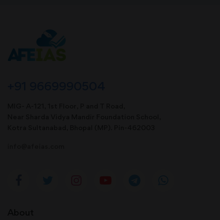
+91 9669990504
MIG- A-121, 1st Floor, P and T Road,
Near Sharda Vidya Mandir Foundation School,
Kotra Sultanabad, Bhopal (MP). Pin-462003
info@afeias.com
About