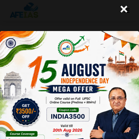
×
नक्सलियों के प्रति सकारात्मक पहल
A+
A-
Afeias
15 Jan 2018
Date:15-01-18
To Download
Click Here.
नक्सलवाद की
समस्या भारत में
1967 से ही शुरू
हो गई थी।