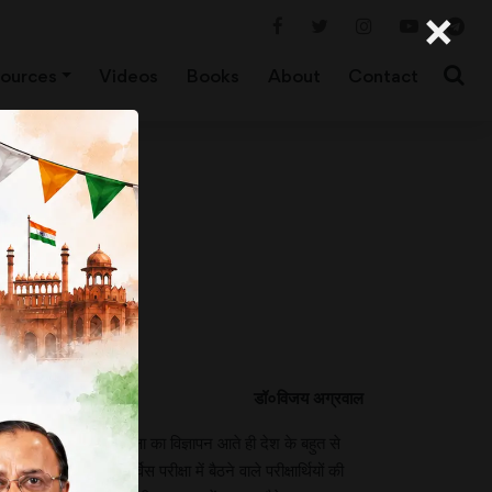
×
ources
Videos
Books
About
Contact
डॉ०विजय अग्रवाल
ैं। आय.ए.एस. की परीक्षा का विज्ञापन आते ही देश के बहुत से
लगातार सिविल सर्विस परीक्षा में बैठने वाले परीक्षार्थियों की