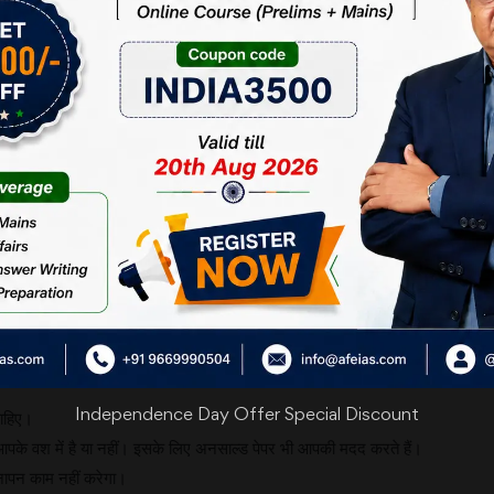
ंख्या में जबर्दस्त रूप से उछाल आता गया है। सन् 2012 में जो संख्या साढ़ पाँच लाख
र 2017 में लगभग 12 लाख हो गई है। चौंकाने वाली बात यह है कि इनमें से बैठने वा
ाहिर है कि शेष युवाओं ने यूँ ही ताबड़तोड़ में फार्म भर दिये थे।
िविल सर्विस में परीक्षार्थियों यह बढ़ती हुई संख्या निश्चित तौर पर इस सेवा के लोकतांत्रि
ि दूरदराज के गाँवों में रहने वाले तथा सामान्य स्तर के स्टूडेन्टस् भी अब सिविल सर्वेन्ट 
उन लोगों की होती है, जो निजी क्षमताओं और परिस्थितियों का अनुमान लगाये बिना ही इस परी
्ण निर्णय के कारण नष्ट कर देते हैं। निःसंदेह रूप से यह कहना गलत नहीं है कि यदि आप स
। लेकिन दरअसल, यहाँ चिन्ता उन मनोवैज्ञानिक स्थितियों के प्रति है, जिस दौर से इस दौ
वसरों को भी छोड़ देता है। यह कहना तो पूरी तरह सही नहीं होगा कि ऐसा नहीं किया जाना च
के प्रति एक रियलिस्टिक एप्रोच रखकर निर्णय लेना बेहतर होगा।
तियों की सूची प्रस्तुत कर रहा हूँ, जो आपकी यह निर्णय लेने में मदद करेंगे कि आपको सिविल स
्कुल भी नहीं है। इसका संबंध मात्र उस आधार से है, जो मूलभूत रूप में किसी भी परीक्षार्थी
Independence Day Offer Special Discount
चाहिए।
पके वश में है या नहीं। इसके लिए अनसाल्ड पेपर भी आपकी मदद करते हैं।
नापन काम नहीं करेगा।