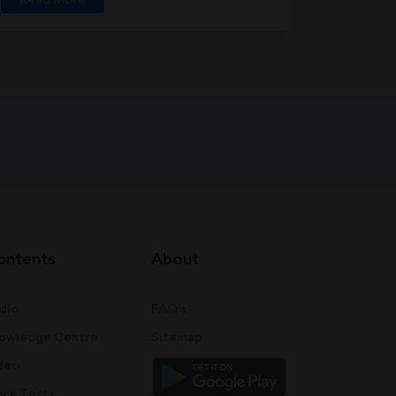
ontents
About
dio
FAQ's
owledge Centre
Sitemap
deo
ck Tests