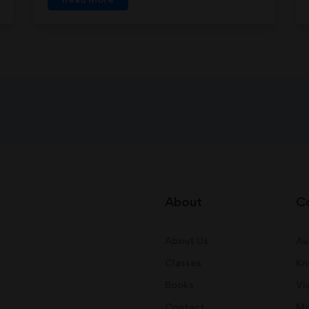
About
C
About Us
Au
Classes
Kn
Books
Vi
Contact
Mo