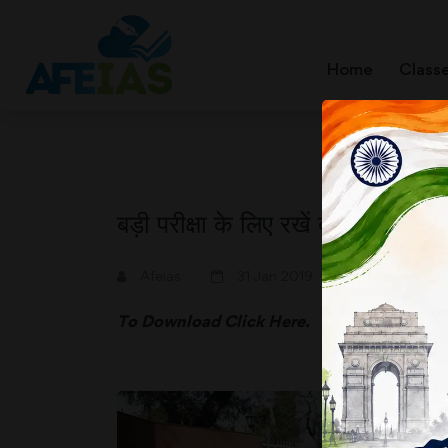
Home
Class
बड़ी परीक्षा के लिए रखें बड़ी सोच (सि
A+
A-
Afeias
31 Jan 2019
To Download
Click Here.
अ
न