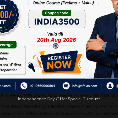
दूसरा विषय चुनना होता है। जाहिर है कि चूँकि अब दूसरा विषय चुनना ही नहीं है, इसीलि
है कि ऐसा नहीं है। हालांकि पहले की तुलना में समस्या कम तो हुई है, लेकिन खत्म नहीं
 कहीं-न-कहीं मन में यह दर्द भी उभरता है कि इस विद्यार्थी में इतनी भी क्षमता नहीं है
त गलत नहीं होती। आप थोड़े इत्मीनान से स्वयं सोचकर देखिए कि ‘आपको कौन-सा विषय ल
 सके कि आपको अमुक विषय लेना चाहिए।
ग राय मिल जाएगी। यदि किसी का चयन इसलिए नहीं हुआ, क्योंकि उसे पब्लिक एडमिनिस्
ि ‘पब्लिक एडमिनिस्ट्रेशन भूलकर भी मत लेना।’ हो सकता है कि उसी दिन शाम को आप 
पहले ही पब्लिक एडमिनिस्ट्रेशन के पक्ष में अपना जोरदार मत जाहिर कर देगा। कोचिंग वाल
बका अपना-अपना सच है। कोचिंग वाले भी जिन विषयों को अच्छा समझते हैं, उसी की तैया
नाया भी नहीं जाना चाहिए।
ा अपने सफल जूनियर्स के आधार पर मैं कम से कम यह बात तो पूरे दावे के साथ कह सकता ह
ा, तो यू.पी.एस.सी. खुद उस विषय को अपने वैकल्पिक विषय की सूची से बाहर कर देती।
े की जरूरत है, क्योंकि इसे लेकर विद्यार्थी अनावश्यक रूप से बहुत अधिक परेशान होते हुए
Independence Day Offer Special Discount
होता है, ठीक वही विषय उसी वर्ष दूसरे विद्यार्थी की असफलता का सबसे बड़ा कारण बन जा
र रुचिकर लगता है, वही विषय किसी दूसरे विद्यार्थी को बहुत कठिन और ऊबाऊ लगने लगता