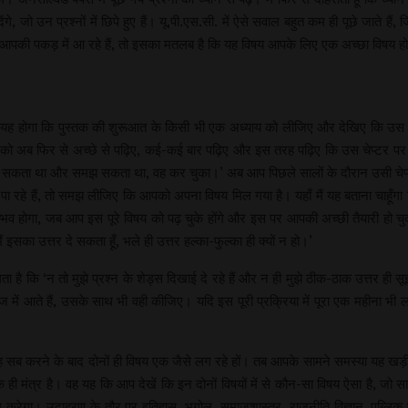
े, जो उन प्रश्नों में छिपे हुए हैं। यू.पी.एस.सी. में ऐसे सवाल बहुत कम ही पूछे जाते 
 वे आपकी पकड़ में आ रहे हैं, तो इसका मतलब है कि यह विषय आपके लिए एक अच्छा विषय ह
 होगा कि पुस्तक की शुरूआत के किसी भी एक अध्याय को लीजिए और देखिए कि उस अध्य
 को अब फिर से अच्छे से पढ़िए, कई-कई बार पढ़िए और इस तरह पढ़िए कि उस चेप्टर 
पढ़ सकता था और समझ सकता था, वह कर चुका।’ अब आप पिछले सालों के दौरान उसी चेप्टर
 पा रहे हैं, तो समझ लीजिए कि आपको अपना विषय मिल गया है। यहाँ मैं यह बताना चाहूँगा 
सम्भव होगा, जब आप इस पूरे विषय को पढ़ चुके होंगे और इस पर आपकी अच्छी तैयारी हो 
ं इसका उत्तर दे सकता हूँ, भले ही उत्तर हल्का-फुल्का ही क्यों न हो।’
 है कि ‘न तो मुझे प्रश्न के शेड्स दिखाई दे रहे हैं और न ही मुझे ठीक-ठाक उत्तर 
 में आते हैं, उसके साथ भी वही कीजिए। यदि इस पूरी प्रक्रिया में पूरा एक महीना भ
 सब करने के बाद दोनों ही विषय एक जैसे लग रहे हों। तब आपके सामने समस्या यह खड़ी ह
ही मंत्र है। वह यह कि आप देखें कि इन दोनों विषयों में से कौन-सा विषय ऐसा है, जो 
रेगा। उदाहरण के तौर पर इतिहास, भूगोल, समाजशास्त्र, राजनीति विज्ञान, पब्लिक ए