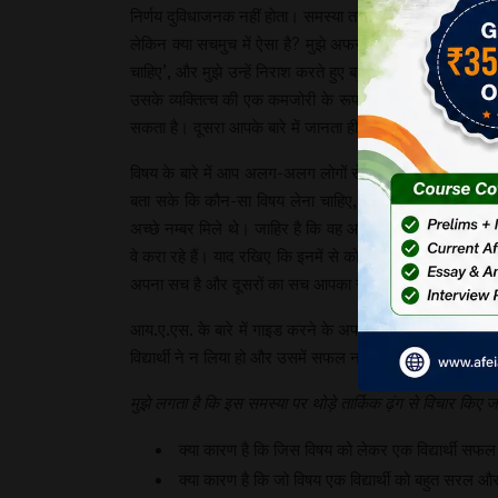
निर्णय दुविधाजनक नहीं होता। समस्या तब आती है जब उन्हें कोई 
लेकिन क्या सचमुच में ऐसा है? मुझे अफसोस के साथ लिखना पड़ रहा 
चाहिए’, और मुझे उन्हें निराश करते हुए बहुत दुख होता है। लेकिन
उसके व्यक्तित्च की एक कमजोरी के रूप में लेता हूँ, जो बहु
सकता है। दूसरा आपके बारे में जानता ही कितना है कि वह बता
विषय के बारे में आप अलग-अलग लोगों से मिलिए, आपको अलग-अल
बता सके कि कौन-सा विषय लेना चाहिए, यह तो जरूर बता देगा क
अच्छे नम्बर मिले थे। जाहिर है कि वह आपका प्रश्न पूरा होने से 
वे करा रहे हैं। याद रखिए कि इनमें से कोई भी गलत नहीं है। स
अपना सच है और दूसरों का सच आपका सच कभी नहीं हो सकता। ब
आय.ए.एस. के बारे में गाइड करने के अपने इतने लम्बे अनुभव तथ
विद्यार्थी ने न लिया हो और उसमें सफल न हुआ हो। अगर ऐसा होत
मुझे लगता है कि इस समस्या पर थोड़े तार्किक ढ़ंग से विचार किए जान
क्या कारण है कि जिस विषय को लेकर एक विद्यार्थी सफल 
क्या कारण है कि जो विषय एक विद्यार्थी को बहुत सरल औ