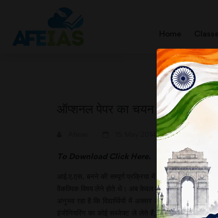
Home
Class
ऑप्शनल पेपर का चयन कैसे करें
A+
A-
Afeias
15 May 2014
To Download
Click Here.
आई.ए.एस. बनने की सम्पूर्ण प्रक्रिया में इस तथ्य के वजन 
वैकल्पिक विषय लेने होते थे। अब केवल एक ही विषय लेना है और 
अनुभव रहा है कि विद्यार्थियों में अक्सर अपने लिए एक विषय च
इंजीनियरिंग का कोई सब्जेक्ट ले लेते हैं, जो उनके लिए सरल 