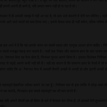
ने विषयों को बदलते हुए बहुत देखा है। वे खुद को नहीं बदलते, विषयों को बदलने में लगे 
ीं हमारी अपनी ही कमी है, यदि हमारा चयन नहीं हो पा रहा है तो।
ूआत में ही आपकी समझ में नहीं आ रहा है, तो आप उसे बदलने में देरी मत कीजिए। भले ह
द करके आने वाले सालों को बचा लिया जाए। इससे केवल साल ही नहीं बचेगा, बल्कि भविष्य 
, बल्कि इस अर्थ में है कि यह आपके चयन का सबसे पहला और प्रमुख आधार होना चाहिए। निश्च
 आप सबसे मजबूत पकड़ बना सकते हैं। जहाँ तक निबंध और सामान्य ज्ञान के चार प्रश्न-प
अॉप्शनल पेपर वह पेपर होता है, जिसका चुनाव आपने किया है। इसका सिलेबस निश्चित है और
रह से पढ़ाई आपने कभी नहीं की है। यही वह कारण है कि सामान्य ज्ञान के पेपर्स में 
होना चाहिए कि अॉप्शनल पेपर में आपकी तैयारी अच्छी से अच्छी हो और इतनी अच्छी ह
वपूर्ण वैज्ञानिक तरीका बताने जा रहा हूँ। निश्चित रूप से इस तरीकेे में थोड़ा वक्त
पक्ष बताऊँ, फिलहाल इस सबसे महत्वपूर्ण पक्ष की बात करते हैं।
ाद यदि आपने किसी एक ही विषय के बारे में फैसला कर लिया है, तो आपको मेरी शुभकामन
चाहिए।