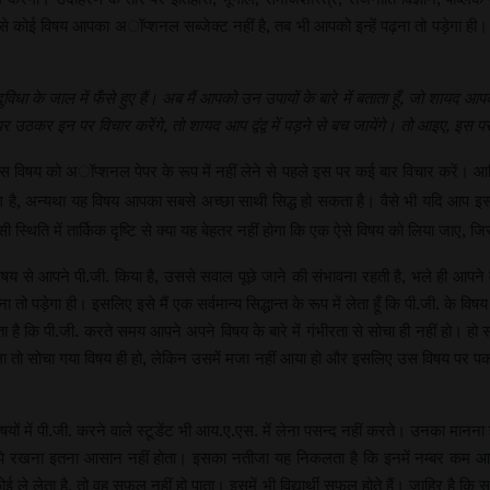
ी इनमें से कोई विषय आपका अॉप्शनल सब्जेक्ट नहीं है, तब भी आपको इन्हें पढ़ना तो पड़ेगा ह
के जाल में फँसे हुए हैं। अब मैं आपको उन उपायों के बारे में बताता हूँ, जो शायद आपको
उठकर इन पर विचार करेंगे, तो शायद आप द्वंद्व में पड़ने से बच जायेंगे। तो आइए, इस पर 
कि इस विषय को अॉप्शनल पेपर के रूप में नहीं लेने से पहले इस पर कई बार विचार करें।
लग है, अन्यथा यह विषय आपका सबसे अच्छा साथी सिद्ध हो सकता है। वैसे भी यदि आप इस व
 स्थिति में तार्किक दृष्टि से क्या यह बेहतर नहीं होगा कि एक ऐसे विषय को लिया जाए, जिसक
य से आपने पी.जी. किया है, उससे सवाल पूछे जाने की संभावना रहती है, भले ही आपने व
तो पड़ेगा ही। इसलिए इसे मैं एक सर्वमान्य सिद्धान्त के रूप में लेता हूँ कि पी.जी. के 
 कि पी.जी. करते समय आपने अपने विषय के बारे में गंभीरता से सोचा ही नहीं हो। हो 
 तो सोचा गया विषय ही हो, लेकिन उसमें मजा नहीं आया हो और इसलिए उस विषय पर पकड़
 विषयों में पी.जी. करने वाले स्टूडेंट भी आय.ए.एस. में लेना पसन्द नहीं करते। उनका मान
े रखना इतना आसान नहीं होता। इसका नतीजा यह निकलता है कि इनमें नम्बर कम आते ह
 ले लेता है, तो वह सफल नहीं हो पाता। इसमें भी विद्यार्थी सफल होते हैं। जाहिर है कि सफल ह