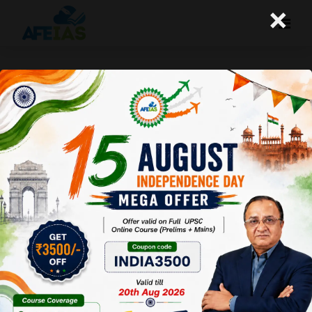
×
उत्तर लिखने के अभ्यास के लिए प्रश्न – 307
A+
A-
Afeias
08 May 2021
08 May 2021
प्रश्न–307 -(क) स्वआचरण अनुनयन का सर्वोत्तम तरीका है। उदाहरण द्वारा
समझायें। (100 शब्द)
(ख) पूर्वानुमान एवं पूर्वाभास में अंतर स्पष्ट करें। (100 शब्द)
Question–307 – (a) Self-conduct is the best way of
persuasion. Explain with the help of an example. (100