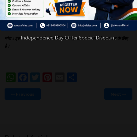
words)
(b) Explain the difference between Forecasting and
Foreboding. (100 words)
Independence Day Offer Special Discount
नोट : इसका उत्तर आपको हमें नहीं भेजना है, यह आपके स्वयं के अभ्यास के लिए
है।
WhatsApp
Facebook
Twitter
Pinterest
Email
Share
Previous
Next