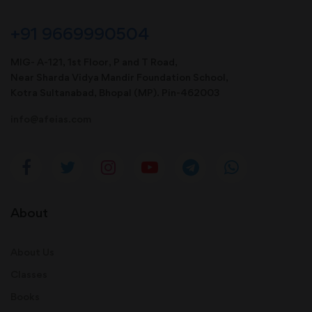
+91 9669990504
MIG- A-121, 1st Floor, P and T Road,
Near Sharda Vidya Mandir Foundation School,
Kotra Sultanabad, Bhopal (MP). Pin-462003
info@afeias.com
About
About Us
Classes
Books